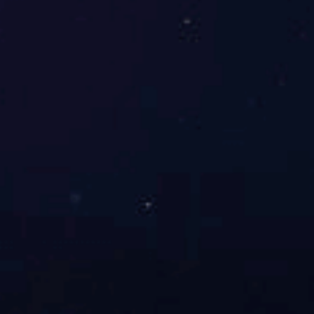
CEMENT DUMBBELL SET