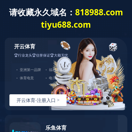
KAIYUN.COM·开云「中国」官方网站欢迎您！客服热
中文站
English
|
线：0576-82728666-0
首页
>>
产品中心
>>
壶铃
壶铃