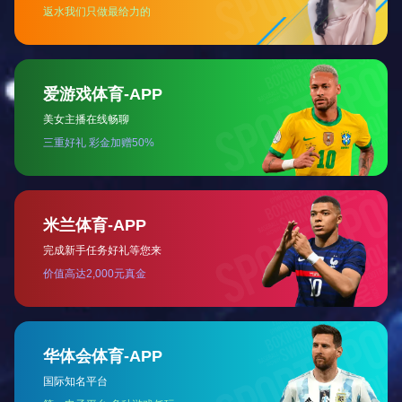
CD-KB01-10LB