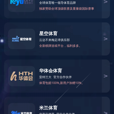
VINYL-COATED-DUNMBBELL